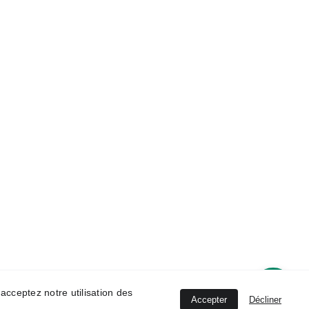
U CITA
DIRECCION
o escribenos
calle Mendivil 2 , 
Málaga
4
 acceptez notre utilisation des
Accepter
Décliner