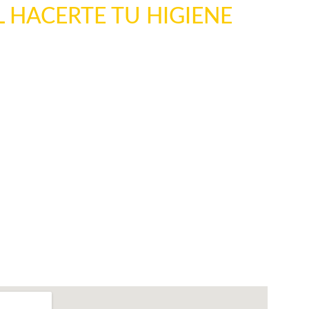
L HACERTE TU HIGIENE 
CION (FR)
FR
BLOG (FR)