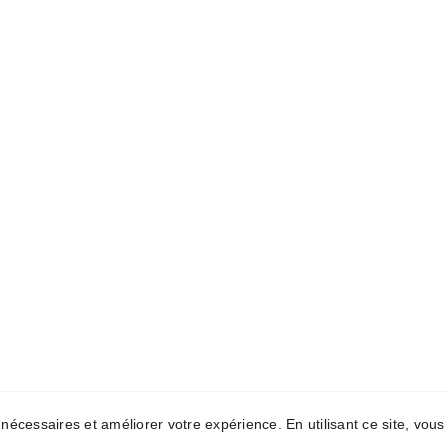
HORARIO
PIDE T
Lunes Miercoles Jueves viernes  
Llamanos 
 10 a 19
66857078
Martes - 10 a 15
e nécessaires et améliorer votre expérience. En utilisant ce site, vous