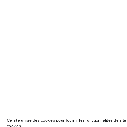
SALON DE BELLEZA ANA 
DELGADO
Salón de Belleza de estética 
avanzada integral para mujeres y 
hombres en el centro de  Málaga.
Ce site utilise des cookies pour fournir les fonctionnalités de sit
© 2024. All rights reserved.
cookies.