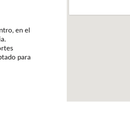
tro, en el 
a. 
rtes 
ptado para 